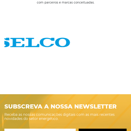
com parceiros e marcas conceituadas.
SUBSCREVA A NOSSA NEWSLETTER
Receba as nossas comunicações digitais com as mais recentes
novidades do setor energético.