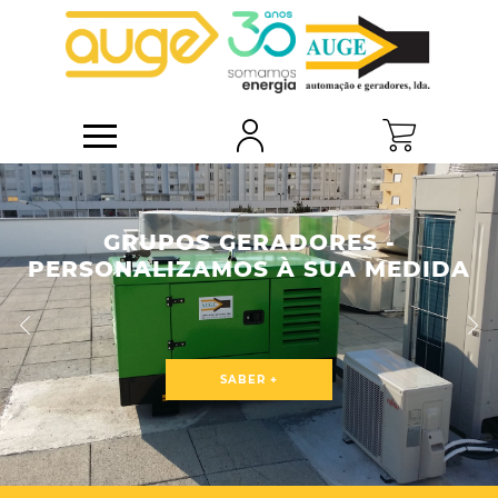
O QUE PROCURA?
Pesquise na nossa loja online um artigo da sua preferência
GRUPOS GERADORES -
PERSONALIZAMOS À SUA MEDIDA
SABER +