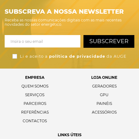
SUBSCREVA A NOSSA NEWSLETTER
Receba as nossas comunicações digitais com as mais recentes
novidades do setor energético.
SUBSCREVER
Li e aceito a
política de privacidade
da AUGE
EMPRESA
LOJA ONLINE
QUEM SOMOS
GERADORES
SERVIÇOS
GPU
PARCEIROS
PAINÉIS
REFERÊNCIAS
ACESSÓRIOS
CONTACTOS
LINKS ÚTEIS